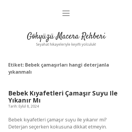
menüyü
Anasayfa
aç
Gizlilik Politikası
Gökyüzü Macera Rehberi
Yasal Uyarı
Seyahat hikayeleriyle keyifli yolculuk!
Hakkımızda
Etiket:
Bebek çamaşırları hangi deterjanla
yıkanmalı
Bebek Kıyafetleri Çamaşır Suyu Ile
Yıkanır Mı
Tarih: Eylül 8, 2024
Bebek kıyafetleri çamaşır suyu ile yıkanır mi?
Deterjan seçerken kokusuna dikkat etmeyin.