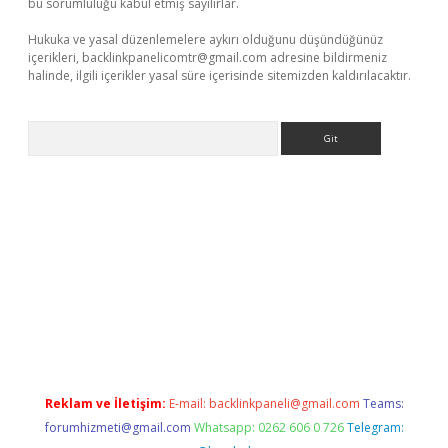
bu sorumluluğu kabul etmiş sayılırlar.
Hukuka ve yasal düzenlemelere aykırı olduğunu düşündüğünüz
içerikleri,
backlinkpanelicomtr@gmail.com
adresine bildirmeniz
halinde, ilgili içerikler yasal süre içerisinde sitemizden kaldırılacaktır.
Arama
s://elexbetgiris.org/
betbox
betexper bahis
Reklam ve İletişim:
E-mail:
backlinkpaneli@gmail.com
Teams:
forumhizmeti@gmail.com
Whatsapp: 0262 606 0 726
Telegram: