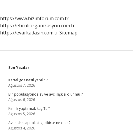
Suyu
Ile
Yıkanır
https://www.bizimforum.com.tr
Mı
https://ebruliorganizasyon.com.tr
https://evarkadasin.com.tr
Sitemap
Sidebar
Son Yazılar
Kartal göz nasıl yapılır ?
Ağustos 7, 2026
Bir popülasyonda av ve avcı ilişkisi olur mu ?
Ağustos 6, 2026
Kimlik yaptırmak kaç TL ?
Ağustos 5, 2026
Avans hesap taksit gecikirse ne olur ?
Ağustos 4, 2026