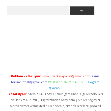
Arama
ps://elexbetgiris.org/
betbox
betexper bahis
Reklam ve İletişim:
E-mail:
backlinkpaneli@gmail.com
Teams:
forumhizmeti@gmail.com
Whatsapp: 0262 606 0 726
Telegram:
@karabul
Yasal Uyarı:
Sitemiz, 5651 Sayılı Kanun gereğince Bilgi Teknolojileri
ve İletişim Kurumu (BTK) tarafından onaylanmış bir Yer Sağlayıcı
olarak hizmet vermektedir. Bu nedenle, sitedeki içerikleri proaktif