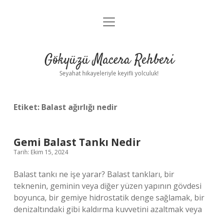
menüyü
Anasayfa
aç
Gizlilik Politikası
Gökyüzü Macera Rehberi
Yasal Uyarı
Seyahat hikayeleriyle keyifli yolculuk!
Hakkımızda
Etiket:
Balast ağırlığı nedir
Gemi Balast Tankı Nedir
Tarih: Ekim 15, 2024
Balast tankı ne işe yarar? Balast tankları, bir
teknenin, geminin veya diğer yüzen yapının gövdesi
boyunca, bir gemiye hidrostatik denge sağlamak, bir
denizaltındaki gibi kaldırma kuvvetini azaltmak veya