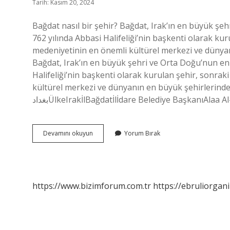
Tarih: Kasım 20, 2024
Bağdat nasıl bir şehir? Bağdat, Irak’ın en büyük şeh
762 yılında Abbasi Halifeliği’nin başkenti olarak ku
medeniyetinin en önemli kültürel merkezi ve dünyanı
Bağdat, Irak’ın en büyük şehri ve Orta Doğu’nun en k
Halifeliği’nin başkenti olarak kurulan şehir, sonra
kültürel merkezi ve dünyanın en büyük şehirlerinde
بغدادÜlkeIrakİlBağdatİlİdare Belediye BaşkanıAlaa
Bağdat
Devamını okuyun
Yorum Bırak
Güvenli
Mi
https://www.bizimforum.com.tr
https://ebruliorgan