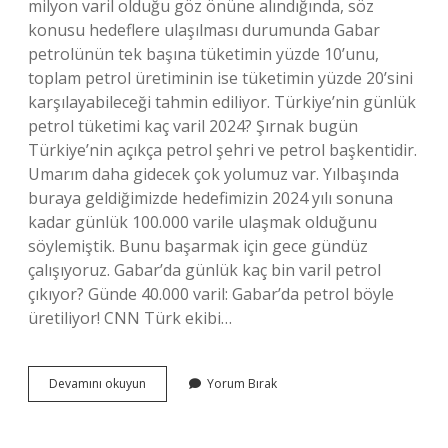
milyon varil olduğu göz önüne alındığında, söz
konusu hedeflere ulaşılması durumunda Gabar
petrolünün tek başına tüketimin yüzde 10’unu,
toplam petrol üretiminin ise tüketimin yüzde 20’sini
karşılayabileceği tahmin ediliyor. Türkiye’nin günlük
petrol tüketimi kaç varil 2024? Şırnak bugün
Türkiye’nin açıkça petrol şehri ve petrol başkentidir.
Umarım daha gidecek çok yolumuz var. Yılbaşında
buraya geldiğimizde hedefimizin 2024 yılı sonuna
kadar günlük 100.000 varile ulaşmak olduğunu
söylemiştik. Bunu başarmak için gece gündüz
çalışıyoruz. Gabar’da günlük kaç bin varil petrol
çıkıyor? Günde 40.000 varil: Gabar’da petrol böyle
üretiliyor! CNN Türk ekibi…
Türkiye
Devamını okuyun
Yorum Bırak
Günlük
Kaç
Bin