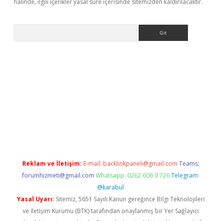
halinde, ilgili içerikler yasal süre içerisinde sitemizden kaldırılacaktır.
Arama
s://elexbetgiris.org/
betbox
betexper bahis
Reklam ve İletişim:
E-mail:
backlinkpaneli@gmail.com
Teams:
forumhizmeti@gmail.com
Whatsapp: 0262 606 0 726
Telegram:
@karabul
Yasal Uyarı:
Sitemiz, 5651 Sayılı Kanun gereğince Bilgi Teknolojileri
ve İletişim Kurumu (BTK) tarafından onaylanmış bir Yer Sağlayıcı