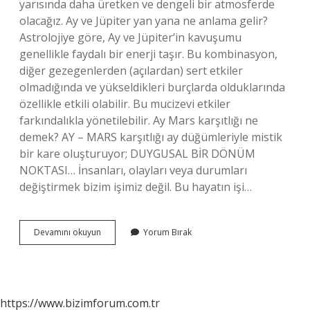
yarısında daha üretken ve dengeli bir atmosferde
olacağız. Ay ve Jüpiter yan yana ne anlama gelir?
Astrolojiye göre, Ay ve Jüpiter’in kavuşumu
genellikle faydalı bir enerji taşır. Bu kombinasyon,
diğer gezegenlerden (açılardan) sert etkiler
olmadığında ve yükseldikleri burçlarda olduklarında
özellikle etkili olabilir. Bu mucizevi etkiler
farkındalıkla yönetilebilir. Ay Mars karşıtlığı ne
demek? AY – MARS karşıtlığı ay düğümleriyle mistik
bir kare oluşturuyor; DUYGUSAL BİR DÖNÜM
NOKTASI… İnsanları, olayları veya durumları
değiştirmek bizim işimiz değil. Bu hayatın işi…
Ay
Devamını okuyun
Yorum Bırak
Karşıt
Jüpiter
Ne
Demek
https://www.bizimforum.com.tr