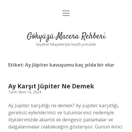
menüyü
Anasayfa
aç
Gizlilik Politikası
Gökyüzü Macera Rehberi
Yasal Uyarı
Seyahat hikayeleriyle keyifli yolculuk!
Hakkımızda
Etiket:
Ay Jüpiter kavuşumu kaç yılda bir olur
Ay Karşıt Jüpiter Ne Demek
Tarih: Ekim 16, 2024
Ay Jüpiter karşıtlığı ne demek? Ay-Jüpiter karşıtlığı,
gereksiz eylemlerimiz ve tutumlarımız nedeniyle
ilişkilerimizde abartılı ve dengesiz patlamalar ve
dalgalanmalar olabileceğini gösteriyor. Günün ikinci