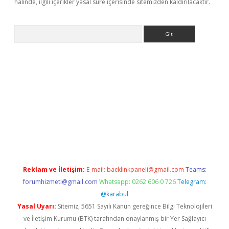
halinde, ilgili içerikler yasal süre içerisinde sitemizden kaldırılacaktır.
Arama
tps://elexbetgiris.org/
betbox
betexper bahis
Reklam ve İletişim:
E-mail:
backlinkpaneli@gmail.com
Teams:
forumhizmeti@gmail.com
Whatsapp: 0262 606 0 726
Telegram:
@karabul
Yasal Uyarı:
Sitemiz, 5651 Sayılı Kanun gereğince Bilgi Teknolojileri
ve İletişim Kurumu (BTK) tarafından onaylanmış bir Yer Sağlayıcı