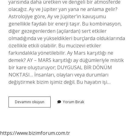
yarısında daha üretken ve dengeli bir atmosferde
olacağız. Ay ve Jüpiter yan yana ne anlama gelir?
Astrolojiye göre, Ay ve Jüpiter’in kavuşumu
genellikle faydalı bir enerji taşır. Bu kombinasyon,
diğer gezegenlerden (açılardan) sert etkiler
olmadığında ve yükseldikleri burçlarda olduklarında
özellikle etkili olabilir. Bu mucizevi etkiler
farkındalıkla yönetilebilir. Ay Mars karşıtlığı ne
demek? AY – MARS karşıtlığı ay düğümleriyle mistik
bir kare oluşturuyor; DUYGUSAL BİR DÖNÜM
NOKTASI… İnsanları, olayları veya durumları
değiştirmek bizim işimiz değil. Bu hayatın işi…
Ay
Devamını okuyun
Yorum Bırak
Karşıt
Jüpiter
Ne
Demek
https://www.bizimforum.com.tr