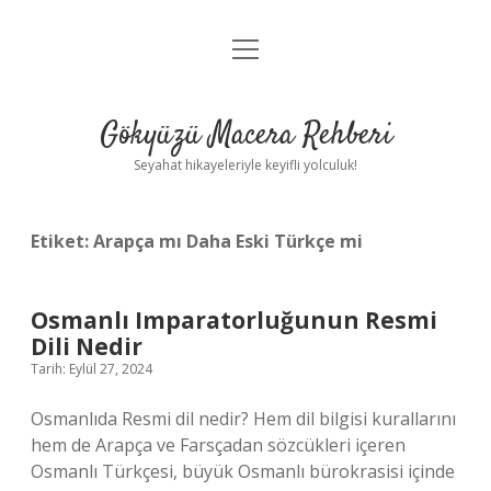
menüyü
Anasayfa
aç
Gizlilik Politikası
Gökyüzü Macera Rehberi
Yasal Uyarı
Seyahat hikayeleriyle keyifli yolculuk!
Hakkımızda
Etiket:
Arapça mı Daha Eski Türkçe mi
Osmanlı Imparatorluğunun Resmi
Dili Nedir
Tarih: Eylül 27, 2024
Osmanlıda Resmi dil nedir? Hem dil bilgisi kurallarını
hem de Arapça ve Farsçadan sözcükleri içeren
Osmanlı Türkçesi, büyük Osmanlı bürokrasisi içinde