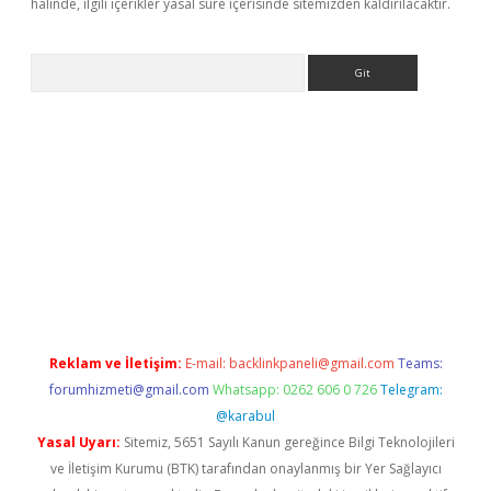
halinde, ilgili içerikler yasal süre içerisinde sitemizden kaldırılacaktır.
Arama
ps://elexbetgiris.org/
betbox
betexper bahis
Reklam ve İletişim:
E-mail:
backlinkpaneli@gmail.com
Teams:
forumhizmeti@gmail.com
Whatsapp: 0262 606 0 726
Telegram:
@karabul
Yasal Uyarı:
Sitemiz, 5651 Sayılı Kanun gereğince Bilgi Teknolojileri
ve İletişim Kurumu (BTK) tarafından onaylanmış bir Yer Sağlayıcı