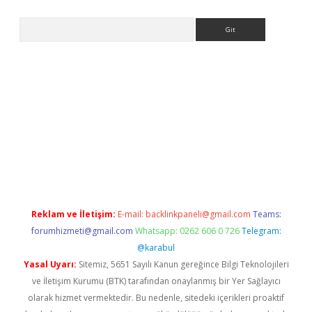
Arama
ps://elexbetgiris.org/
betbox
betexper bahis
Reklam ve İletişim:
E-mail:
backlinkpaneli@gmail.com
Teams:
forumhizmeti@gmail.com
Whatsapp: 0262 606 0 726
Telegram:
@karabul
Yasal Uyarı:
Sitemiz, 5651 Sayılı Kanun gereğince Bilgi Teknolojileri
ve İletişim Kurumu (BTK) tarafından onaylanmış bir Yer Sağlayıcı
olarak hizmet vermektedir. Bu nedenle, sitedeki içerikleri proaktif