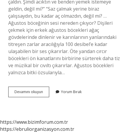
çaldın. Şimdi acıktın ve benden yemek istemeye
geldin, değil mi?” “Saz çalmak yerine biraz
çalışsaydın, bu kadar aç olmazdın, değil mi? …
Ağustos böceğinin sesi nereden çıkıyor? Dişileri
çekmek için erkek ağustos böcekleri ağaç
gövdelerinde dinlenir ve karınlarının yanlarındaki
titreşen zarlar aracılığıyla 100 desibel’e kadar
ulaşabilen bir ses çıkarırlar. Öte yandan cırcır
böcekleri ön kanatlarını birbirine sürterek daha tiz
ve müzikal bir cıvıltı çıkarırlar. Ağustos böcekleri
yalnızca bitki özsularıyla…
Ağustos
Devamını okuyun
Yorum Bırak
Böceği
Ne
Çalıyordu
https://www.bizimforum.com.tr
https://ebruliorganizasyon.com.tr