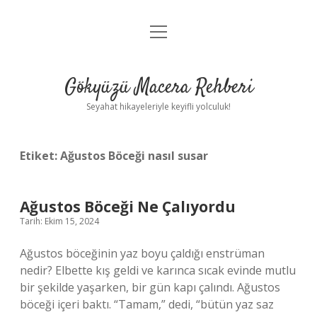
menüyü
Anasayfa
aç
Gizlilik Politikası
Gökyüzü Macera Rehberi
Yasal Uyarı
Seyahat hikayeleriyle keyifli yolculuk!
Hakkımızda
Etiket:
Ağustos Böceği nasıl susar
Ağustos Böceği Ne Çalıyordu
Tarih: Ekim 15, 2024
Ağustos böceğinin yaz boyu çaldığı enstrüman
nedir? Elbette kış geldi ve karınca sıcak evinde mutlu
bir şekilde yaşarken, bir gün kapı çalındı. Ağustos
böceği içeri baktı. “Tamam,” dedi, “bütün yaz saz