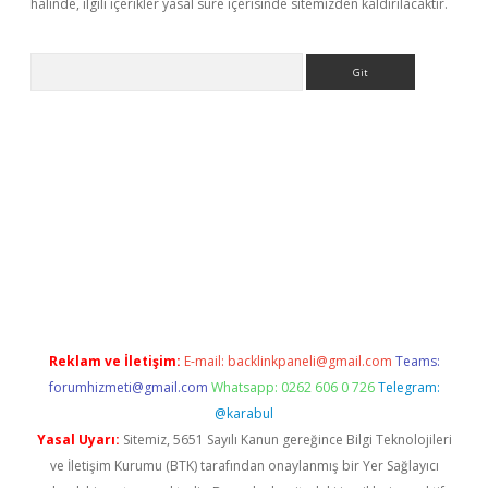
halinde, ilgili içerikler yasal süre içerisinde sitemizden kaldırılacaktır.
Arama
s://elexbetgiris.org/
betbox
betexper bahis
Reklam ve İletişim:
E-mail:
backlinkpaneli@gmail.com
Teams:
forumhizmeti@gmail.com
Whatsapp: 0262 606 0 726
Telegram:
@karabul
Yasal Uyarı:
Sitemiz, 5651 Sayılı Kanun gereğince Bilgi Teknolojileri
ve İletişim Kurumu (BTK) tarafından onaylanmış bir Yer Sağlayıcı