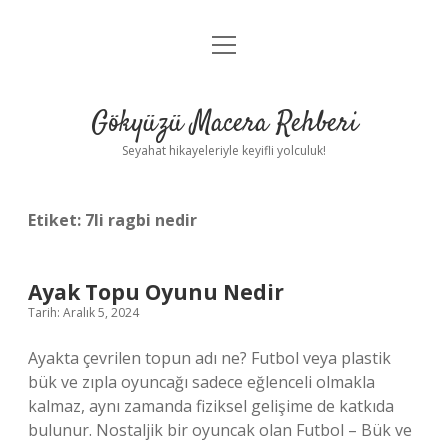
menüyü
Anasayfa
aç
Gizlilik Politikası
Gökyüzü Macera Rehberi
Yasal Uyarı
Seyahat hikayeleriyle keyifli yolculuk!
Hakkımızda
Etiket:
7li ragbi nedir
Ayak Topu Oyunu Nedir
Tarih: Aralık 5, 2024
Ayakta çevrilen topun adı ne? Futbol veya plastik
bük ve zıpla oyuncağı sadece eğlenceli olmakla
kalmaz, aynı zamanda fiziksel gelişime de katkıda
bulunur. Nostaljik bir oyuncak olan Futbol – Bük ve