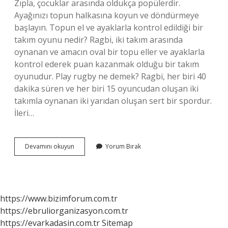
Zıpla, çocuklar arasında oldukça popülerdir.
Ayağınızı topun halkasına koyun ve döndürmeye
başlayın. Topun el ve ayaklarla kontrol edildiği bir
takım oyunu nedir? Ragbi, iki takım arasında
oynanan ve amacın oval bir topu eller ve ayaklarla
kontrol ederek puan kazanmak olduğu bir takım
oyunudur. Play rugby ne demek? Ragbi, her biri 40
dakika süren ve her biri 15 oyuncudan oluşan iki
takımla oynanan iki yarıdan oluşan sert bir spordur.
İleri…
Ayak
Devamını okuyun
Yorum Bırak
Topu
Oyunu
Nedir
https://www.bizimforum.com.tr
https://ebruliorganizasyon.com.tr
https://evarkadasin.com.tr
Sitemap