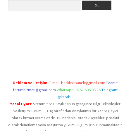
Arama
ps://elexbetgiris.org/
betbox
betexper bahis
Reklam ve İletişim:
E-mail:
backlinkpaneli@gmail.com
Teams:
forumhizmeti@gmail.com
Whatsapp: 0262 606 0 726
Telegram:
@karabul
Yasal Uyarı:
Sitemiz, 5651 Sayılı Kanun gereğince Bilgi Teknolojileri
ve İletişim Kurumu (BTK) tarafından onaylanmış bir Yer Sağlayıcı
olarak hizmet vermektedir. Bu nedenle, sitedeki içerikleri proaktif
olarak denetleme veya araştırma yükümlülüğümüz bulunmamaktadır.