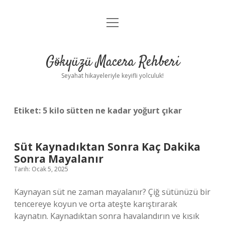
menüyü
Anasayfa
aç
Gizlilik Politikası
Gökyüzü Macera Rehberi
Yasal Uyarı
Seyahat hikayeleriyle keyifli yolculuk!
Hakkımızda
Etiket:
5 kilo sütten ne kadar yoğurt çıkar
Süt Kaynadıktan Sonra Kaç Dakika
Sonra Mayalanır
Tarih: Ocak 5, 2025
Kaynayan süt ne zaman mayalanır? Çiğ sütünüzü bir
tencereye koyun ve orta ateşte karıştırarak
kaynatın. Kaynadıktan sonra havalandırın ve kısık