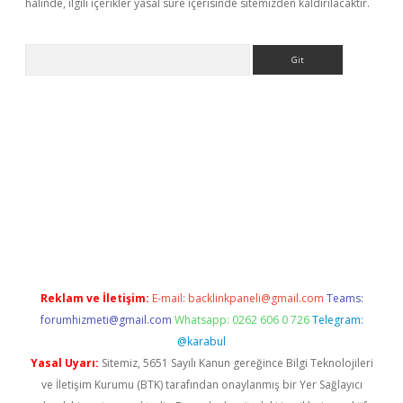
halinde, ilgili içerikler yasal süre içerisinde sitemizden kaldırılacaktır.
Arama
ps://elexbetgiris.org/
betbox
betexper bahis
Reklam ve İletişim:
E-mail:
backlinkpaneli@gmail.com
Teams:
forumhizmeti@gmail.com
Whatsapp: 0262 606 0 726
Telegram:
@karabul
Yasal Uyarı:
Sitemiz, 5651 Sayılı Kanun gereğince Bilgi Teknolojileri
ve İletişim Kurumu (BTK) tarafından onaylanmış bir Yer Sağlayıcı