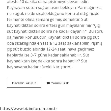
ateşte 10 dakika daha pişirmeye devam edin.
Kaynayan sütün soğumasını bekleyin. Parmağınızla
ne soğuk ne de sıcak olduğunu kontrol ettiğinizde
fermente olma zamanı gelmiş demektir. Süt
kaynatıldıktan sonra ertesi gün mayalanır mı? “Çiğ
süt kaynatıldıktan sonra ne kadar dayanır?” Bu soru
da merak konusudur. Kaynatıldıktan sonra çiğ süt
oda sıcaklığında en fazla 12 saat saklanabilir. Pişmiş
çiğ süt buzdolabında 12-24 saat, hava geçirmez
kaplarda ise 3-7 güne kadar saklanabilir. Süt
kaynadıktan kaç dakika sonra kapatılır? Süt
kaynayana kadar sürekli karıştırın.…
Süt
Devamını okuyun
Yorum Bırak
Kaynadıktan
Sonra
Kaç
Dakika
Sonra
https://www.bizimforum.com.tr
Mayalanır