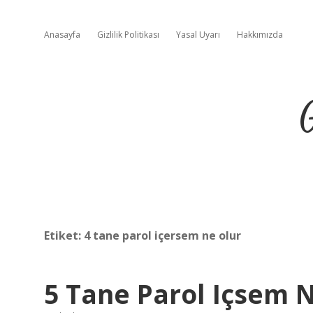
Anasayfa
Gizlilik Politikası
Yasal Uyarı
Hakkımızda
Etiket:
4 tane parol içersem ne olur
5 Tane Parol Içsem 