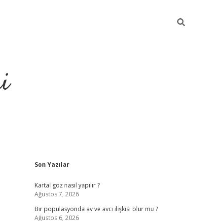
i
Sidebar
Son Yazılar
https://elexb
Kartal göz nasıl yapılır ?
Ağustos 7, 2026
Bir popülasyonda av ve avcı ilişkisi olur mu ?
Ağustos 6, 2026