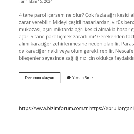
Tarih: Ekim 15, 2024
4 tane parol içersem ne olur? Çok fazla ağrı kesici 
zarar verebilir. Mideyi çeşitli hasarlardan, virüs b
mukozası, aşırı miktarda ağrı kesici almakla hasar g
açar. 5 tane parol içmek zararlı mı? Gerekenden fazl
alımı karaciğer zehirlenmesine neden olabilir. Paras
da karaciğer nakli veya ölüm gerektirebilir. Nescafe 
bileşenler sayesinde sağlığınız için oldukça faydalıdı
5
Devamını okuyun
Yorum Bırak
Tane
Parol
Içsem
Ne
Olur
https://www.bizimforum.com.tr
https://ebruliorgan