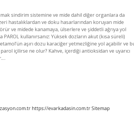
almak sindirim sistemine ve mide dahil diğer organlara da
enzeri hastalıklardan ve doku hasarlarından koruyan mide
örür ve midede kanamaya, ülserlere ve şiddetli ağrıya yol
a PAROL kullanırsanız: Yüksek dozların akut (kısa süreli)
etamol’ün aşırı dozu karaciğer yetmezliğine yol açabilir ve b
parol içilirse ne olur? Kahve, içerdiği antioksidan ve uyarıcı
r.…
izasyon.com.tr
https://evarkadasin.com.tr
Sitemap