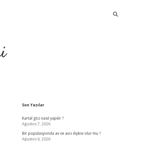
i
Sidebar
Son Yazılar
https://elex
Kartal göz nasıl yapılır ?
Ağustos 7, 2026
Bir popülasyonda av ve avcı ilişkisi olur mu ?
Ağustos 6, 2026