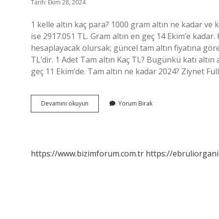
Tarih: Ekim 28, 2024
1 kelle altın kaç para? 1000 gram altın ne kadar ve ka
ise 2917.051 TL. Gram altın en geç 14 Ekim’e kadar. 
hesaplayacak olursak; güncel tam altın fiyatına göre 1 
TL’dir. 1 Adet Tam altın Kaç TL? Bugünkü katı altın alı
geç 11 Ekim’de. Tam altın ne kadar 2024? Ziynet Full
1
Devamını okuyun
Yorum Bırak
Tane
Kelle
Altın
Ne
Kadar
https://www.bizimforum.com.tr
https://ebruliorgan