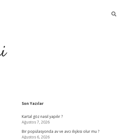
i
Sidebar
Son Yazılar
https://ele
Kartal göz nasıl yapılır ?
Ağustos 7, 2026
Bir popülasyonda av ve avcı ilişkisi olur mu ?
Ağustos 6, 2026