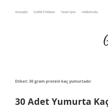
Anasayfa
Gizlilik Politikası
Yasal Uyarı
Hakkımızda
Etiket:
30 gram protein kaç yumurtadır
30 Adet Yumurta Ka