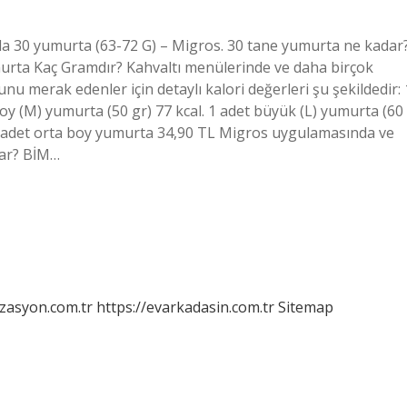
a 30 yumurta (63-72 G) – Migros. 30 tane yumurta ne kadar
urta Kaç Gramdır? Kahvaltı menülerinde ve daha birçok
u merak edenler için detaylı kalori değerleri şu şekildedir: 
boy (M) yumurta (50 gr) 77 kcal. 1 adet büyük (L) yumurta (60
adet orta boy yumurta 34,90 TL Migros uygulamasında ve
dar? BİM…
izasyon.com.tr
https://evarkadasin.com.tr
Sitemap