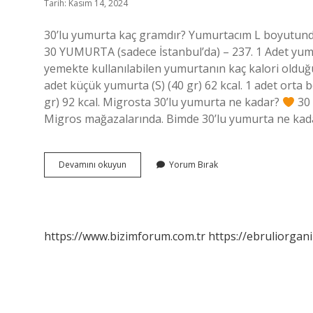
Tarih: Kasım 14, 2024
30’lu yumurta kaç gramdır? Yumurtacım L boyutund
30 YUMURTA (sadece İstanbul’da) – 237. 1 Adet yum
yemekte kullanılabilen yumurtanın kaç kalori olduğun
adet küçük yumurta (S) (40 gr) 62 kcal. 1 adet orta 
gr) 92 kcal. Migrosta 30’lu yumurta ne kadar?
30 
Migros mağazalarında. Bimde 30’lu yumurta ne ka
30
Devamını okuyun
Yorum Bırak
Adet
Yumurta
Kaç
Gram
https://www.bizimforum.com.tr
https://ebruliorgan