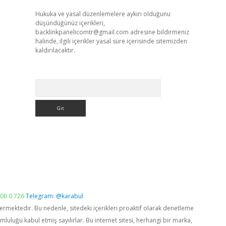
Hukuka ve yasal düzenlemelere aykırı olduğunu
düşündüğünüz içerikleri,
backlinkpanelicomtr@gmail.com
adresine bildirmeniz
halinde, ilgili içerikler yasal süre içerisinde sitemizden
kaldırılacaktır.
Arama
06 0 726
Telegram: @karabul
vermektedir. Bu nedenle, sitedeki içerikleri proaktif olarak denetleme
luğu kabul etmiş sayılırlar. Bu internet sitesi, herhangi bir marka,