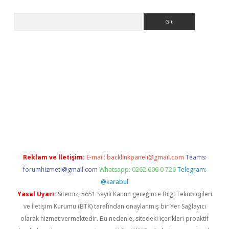
Arama
is
Reklam ve İletişim:
E-mail:
backlinkpaneli@gmail.com
Teams:
forumhizmeti@gmail.com
Whatsapp: 0262 606 0 726
Telegram:
@karabul
Yasal Uyarı:
Sitemiz, 5651 Sayılı Kanun gereğince Bilgi Teknolojileri
ve İletişim Kurumu (BTK) tarafından onaylanmış bir Yer Sağlayıcı
olarak hizmet vermektedir. Bu nedenle, sitedeki içerikleri proaktif