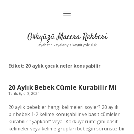
menüyü
Anasayfa
aç
Gizlilik Politikası
Gökyüzü Macera Rehberi
Yasal Uyarı
Seyahat hikayeleriyle keyifli yolculuk!
Hakkımızda
Etiket:
20 aylık çocuk neler konuşabilir
20 Aylık Bebek Cümle Kurabilir Mi
Tarih: Eylül 8, 2024
20 aylık bebekler hangi kelimeleri söyler? 20 aylık
bir bebek 1-2 kelime konuşabilir ve basit cümleler
kurabilir. “Şapkam” veya “Korkuyorum” gibi basit
kelimeler veya kelime grupları bebeğin sorunsuz bir