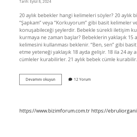
Tarih: Eylül 8, 2024
20 aylık bebekler hangi kelimeleri söyler? 20 aylık b
“Şapkam” veya “Korkuyorum” gibi basit kelimeler ve
konuşabileceği şeylerdir. Bebekle sürekli iletişim 
kurmaya ne zaman başlar? Bebeklerin yaklaşık 15 ayl
kelimesini kullanması beklenir. “Ben, sen” gibi basi
etme yeteneği yaklaşık 18 ayda gelişir. 18 ila 24 ay
cümleler kurabilirler. 21 aylık bebek cümle kurabili
20
Devamını okuyun
12 Yorum
Aylık
Bebek
Cümle
Kurabilir
Mi
https://www.bizimforum.com.tr
https://ebruliorgan