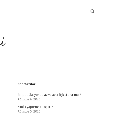
i
Sidebar
Son Yazılar
https://elexb
Bir popülasyonda av ve avcı ilişkisi olur mu ?
Ağustos 6, 2026
Kimlik yaptırmak kaç TL ?
Ağustos 5, 2026