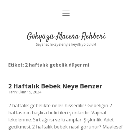
menüyü
Anasayfa
aç
Gizlilik Politikası
Gökyüzü Macera Rehberi
Yasal Uyarı
Seyahat hikayeleriyle keyifli yolculuk!
Hakkımızda
Etiket:
2 haftalık gebelik düşer mi
2 Haftalık Bebek Neye Benzer
Tarih: Ekim 15, 2024
2 haftalık gebelikte neler hissedilir? Gebeliğin 2.
haftasının başlıca belirtileri şunlardır: Vajinal
lekelenme. Sırt ağrısı ve kramplar. Şişkinlik. Adet
gecikmesi. 2 haftalık bebek nasıl görünür? Maalesef