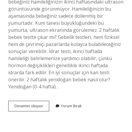
bebeğiniz hamileliğinizin ikinci haftasındaki ultrason
görüntüsünde görünmüyor. Hamileliğinizin bu
aşamasında bebeğiniz sadece döllenmiş bir
yumurtadır. Kum tanesi büyüklüğündeki bu
yumurta, ultrason ekranında görülemez. 2 haftalık
bebek testte çıkar mı? Gebelik testleri, hem fiziksel
hem de çevrimiçi pazarlarda kolayca bulabileceğiniz
sonuçlar verebilir. İdrar testi, ikinci haftada
hamileliği belirlemenize yardımcı olabilir, çünkü
hormon değişiklikleri genellikle ikinci haftada
idrarda fark edilir. En iyi sonuçlar için kan testi
önerilir. 2 haftalık yenidoğan bebek nasıl olur?
Yenidoğan (0-4 hafta)…
2
Devamını okuyun
Yorum Bırak
Haftalık
Bebek
Neye
Benzer