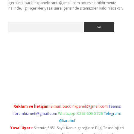
içerikleri,
backlinkpanelicomtr@gmail.com
adresine bildirmeniz
halinde, ilgili içerikler yasal süre içerisinde sitemizden kaldırılacaktır.
Arama
ps://elexbetgiris.org/
betbox
betexper bahis
Reklam ve İletişim:
E-mail:
backlinkpaneli@gmail.com
Teams:
forumhizmeti@gmail.com
Whatsapp: 0262 606 0 726
Telegram:
@karabul
Yasal Uyarı:
Sitemiz, 5651 Sayılı Kanun gereğince Bilgi Teknolojileri